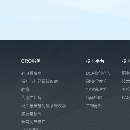
CRO服务
技术平台
技
心血管疾病
DSA微创介入
服务
精神与神经系统疾病
动物行为学
技术
肿瘤
组织病理学
表格
代谢性疾病
临床检验
FAQ
炎症与自身免疫系统疾病
生物分析
疼痛与镇痛
骨与关节疾病