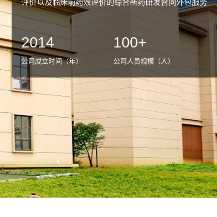
评价以及临床前药效评价的综合新药研发合同外包服务
机构（CRO），不仅有规范的技术配套设施，还为国
内外生物医药产业提供孵化服务。
2014
100
+
四川格林泰科专注建设GLP管理标准进行新药临床
前药代及药效评价的机构，与医院及国家成都新药安全
公司成立时间（年）
公司人员规模（人）
性评价中心密切合作，凭借自身丰富的技术储备，提供
药物临床前新药研发服务，致力于打造科学、规范的综
合临床前新药研发技术服务中心，成为支撑生物医药产
业发展的重要平台，助力生物医药技术领域现代高科技
服务产业发展。