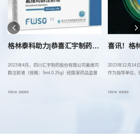
脑卒中防疗现状、未来及相关动物模型介绍
格林泰科助力|恭喜汇宇制药氟维司群注射液批准上市！
大浪淘
科生物科技有限公司成立于2014年6
2023年4月，四川汇宇制药股份有限公司氟维司
组织病理学（Histopatholog
2023年12月
据弗若斯
川省眉山经济开发区，是一家参照
群注射液（规格：5ml:0.25g）经国家药品监督
有效性和安全性非常重要，甚至
作为指导单位，
规模从201
泰
标准进行新药临床前药效与药代动力学
管理局批准上市，批准文号：国药准字
专业、规范的毒性病理学和药效
专家联谊会联合主
亿美元，年复
构（CRO）。拥有国际AAALAC认可
H20233482。
量一个体内专题实验是否高质量
成长20强及明
年全球多
view more
view more
view more
view more
设施及先进的仪器设备，核心团队均
容。
重举行。格林泰
8.5%，到
学专业人士，目前120余人的技术团
药临床前CRO企
LP规范化培训，可为国内外新药研发
技高成长20强”
...